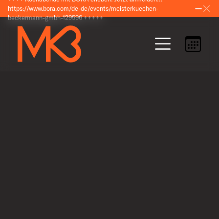
https://www.bora.com/de-de/events/meisterkuechen-
beckermann-gmbh-129596 +++++